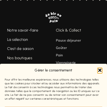
Notre savoir-faire
Click & Collect
La sélection
Pause déjeuner
Goûter
C’est de saison
Pain
Nos boutiques
Viennoiserie
Contact
Pâtisserie
Gérer le consentement
Tartelettes
3,70
€
–
4,20
€
Pour offrir les meilleures expériences, nous utilisons des technologies telles
FACEBOOK
Mentions légales
que les cookies pour stocker et/ou accéder aux informations des appareils.
Le fait de consentir à ces technologies nous permettra de traiter des
INSTAGRAM
Conditions générales de
données telles que le comportement de navigation ou les ID uniques sur ce
site. Le fait de ne pas consentir ou de retirer son consentement peut avoir
vente
un effet négatif sur certaines caractéristiques et fonctions.
Politique de confidentialité