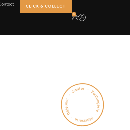
Contact
CLICK & COLLECT
0
rtisans