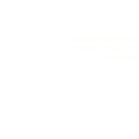
boulange
P
En franchissant le seu
irrésistible de pains fra
artisanales