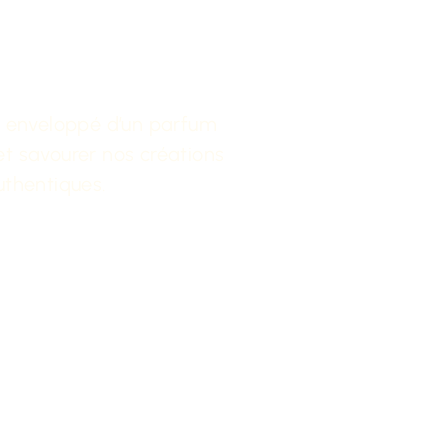
du Blé au
rg
t enveloppé d’un parfum
 et savourer nos créations
uthentiques.