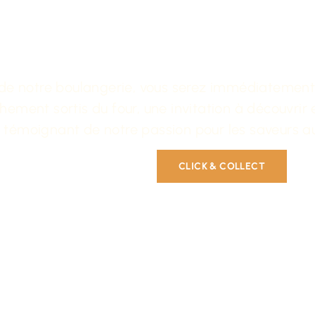
rs-pâtissiers 
ain à Strasbou
il de notre boulangerie, vous serez immédiatemen
îchement sortis du four, une invitation à découvrir
, témoignant de notre passion pour les saveurs a
NOS PRODUITS
CLICK & COLLECT