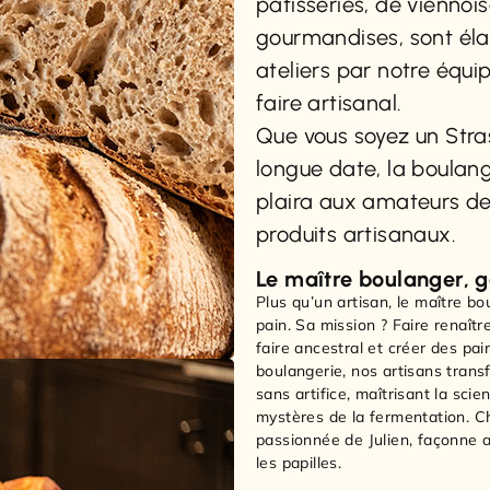
pâtisseries, de viennoi
gourmandises, sont éla
ateliers par notre équip
faire artisanal.
Que vous soyez un Str
longue date, la boulang
plaira aux amateurs de
produits artisanaux.
Le maître boulanger, g
Plus qu’un artisan, le maître bo
pain. Sa mission ? Faire renaîtr
faire ancestral et créer des pai
boulangerie, nos artisans trans
sans artifice, maîtrisant la scie
mystères de la fermentation. Ch
passionnée de Julien, façonne a
les papilles.