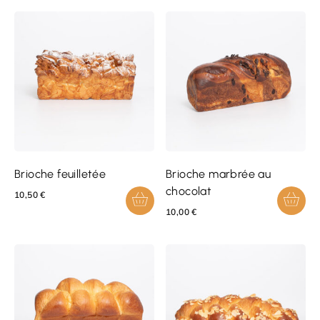
Brioche feuilletée
Brioche marbrée au
chocolat
10,50
€
10,00
€