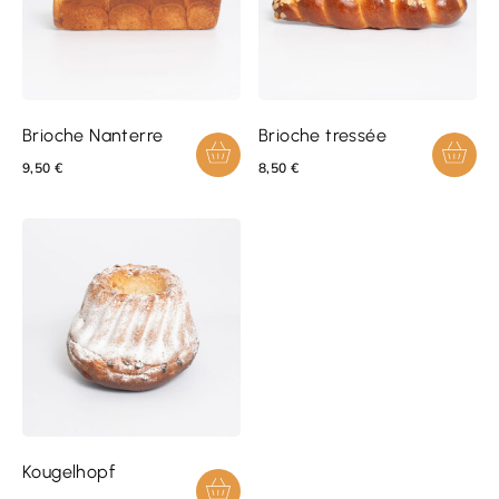
Brioche Nanterre
Brioche tressée
9,50
€
8,50
€
Kougelhopf