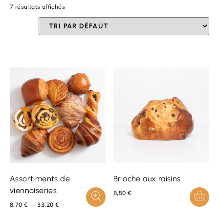
7 résultats affichés
Assortiments de
Brioche aux raisins
viennoiseries
8,50
€
8,70
€
–
33,20
€