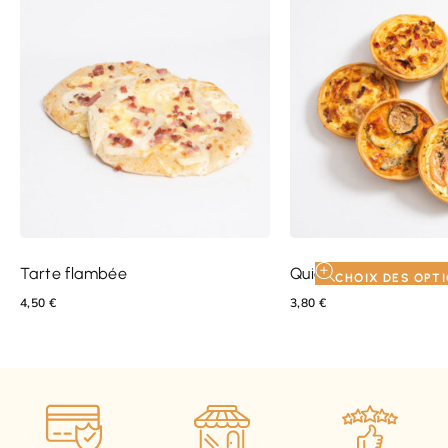
Tarte flambée
Quiche
CHOIX DES OPT
4,50
€
3,80
€