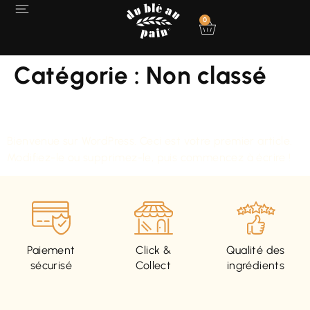
0
Catégorie :
Non classé
Bonjour tout le monde !
Bienvenue sur WordPress. Ceci est votre premier article.
Modifiez-le ou supprimez-le, puis commencez à écrire !
Paiement
Click &
Qualité des
sécurisé
Collect
ingrédients