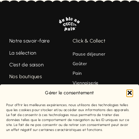
Notre savoir-faire
Click & Collect
La sélection
Pause déjeuner
Goûter
C’est de saison
Pain
Nos boutiques
Viennoiserie
Contact
Pâtisserie
Gérer le consentement
Pour offrir les meilleures expériences, nous utilisons des technologies telles
FACEBOOK
Mentions légales
que les cookies pour stocker et/ou accéder aux informations des appareils.
Le fait de consentir à ces technologies nous permettra de traiter des
INSTAGRAM
Conditions générales de
données telles que le comportement de navigation ou les ID uniques sur ce
site. Le fait de ne pas consentir ou de retirer son consentement peut avoir
vente
un effet négatif sur certaines caractéristiques et fonctions.
Politique de confidentialité